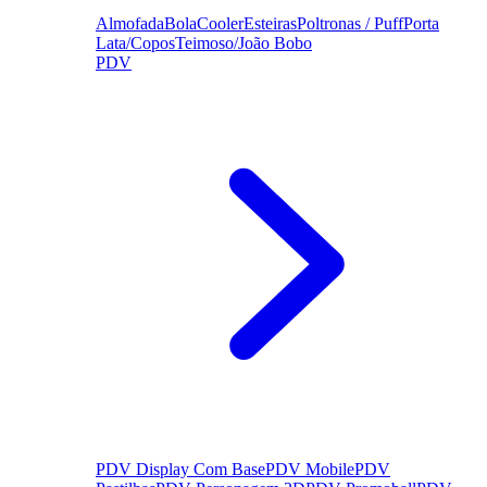
Almofada
Bola
Cooler
Esteiras
Poltronas / Puff
Porta
Lata/Copos
Teimoso/João Bobo
PDV
PDV Display Com Base
PDV Mobile
PDV