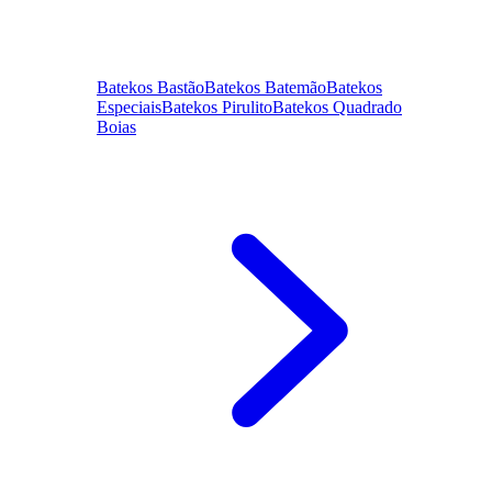
Batekos Bastão
Batekos Batemão
Batekos
Especiais
Batekos Pirulito
Batekos Quadrado
Boias