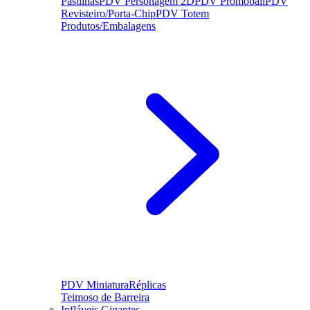
Pastilhas
PDV Personagem 2D
PDV Promoball
PDV
Revisteiro/Porta-Chip
PDV Totem
Produtos/Embalagens
PDV Miniatura
Réplicas
Teimoso de Barreira
Infláveis Gigantes