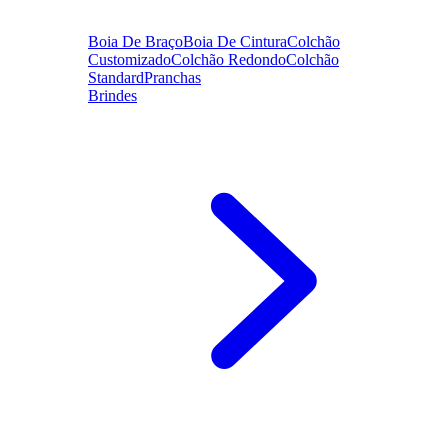
Boia De Braço
Boia De Cintura
Colchão
Customizado
Colchão Redondo
Colchão
Standard
Pranchas
Brindes